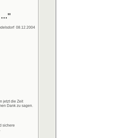
..."
delsdorf 08.12.2004
jetzt die Zeit
men Dank zu sagen.
d sichere
.