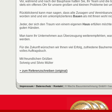
Vor, während und nach der Bauphase hatten Sie, Ihr Team und die b
stets ein offenes Ohr für unsere großen und kleinen Probleme bei 
Rückblickend kann man sagen, dass alle Zusagen und Vereinbarun
worden sind und ein unkomplizierteres
Bauen
als mit Ihnen wohl nic
Jeder, der sich den Traum von einem eigenen
Haus
erfüllen möchte,
guten Händen.
Man kann Ihr Unternehmen aus Überzeugung weiterempfehlen, was 
werden.
Für die Zukunft wünschen wir Ihnen viel Erfolg, zufriedene Bauherr
volles Auftragsbuch.
Mit freundlichen Grüßen
Solveig und Silvio Müller
> zum Referenzschreiben (original)
Impressum
•
Datenschutz
•
Kontakt
| © Wachs Bauunternehmung GmbH • hau