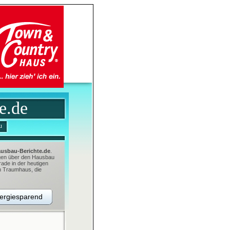
e.de
u
usbau-Berichte.de
.
ungen über den Hausbau
ade in der heutigen
en Traumhaus, die
nergiesparend