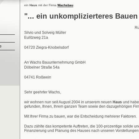
ein
Haus
mit der Firma
Wachsbau
"... ein unkomplizierteres Bauen 
Ru
Silvio und Solveig Müller
Eulitzweg 21a
e
04720 Ziegra-Knobelsdorf
An Wachs Bauunternehmung GmbH
Döbelner Straße 54a
04741 Roßwein
Sehr geehrter Wachs,
wir wohnen nun seit August 2004 in unserem neuen
Haus
und haben 
gefunden, Ihnen, Ihrem ganzen Team sowie den dazugehörigen Fir
Mit Ihrer Firma zu bauen, war die Entscheidung mehrerer Faktoren.
Dazu zählte das kompetente Auftreten, die 100-prozentige solide un
Finanzierung und Planung des Hauses nach unseren Vorstellungen