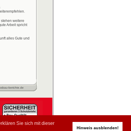
s
weiterempfehlen.
, stehen weitere
ute Arbeit spricht
unft alles Gute und
sbau-berichte.de
klären Sie sich mit dieser
Hinweis ausblenden!