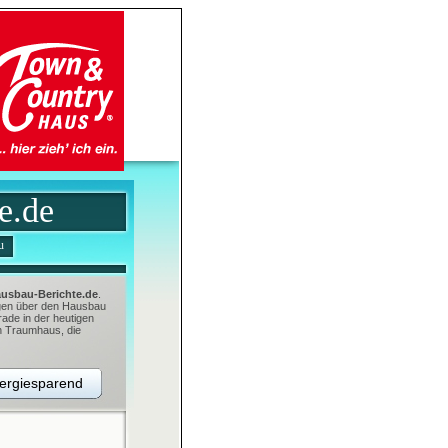
e.de
u
usbau-Berichte.de
.
ungen über den Hausbau
ade in der heutigen
en Traumhaus, die
nergiesparend