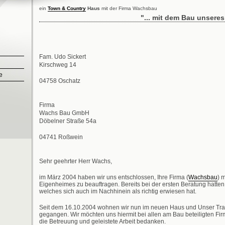
ein
Town & Country
Haus
mit der Firma Wachsbau
"... mit dem Bau unseres
Fam. Udo Sickert
Kirschweg 14
e
04758 Oschatz
Firma
Wachs Bau GmbH
Döbelner Straße 54a
04741 Roßwein
Sehr geehrter Herr Wachs,
im März 2004 haben wir uns entschlossen, Ihre Firma (
Wachsbau
) 
Eigenheimes zu beauftragen. Bereits bei der ersten Beratung hatten 
welches sich auch im Nachhinein als richtig erwiesen hat.
Seit dem 16.10.2004 wohnen wir nun im neuen Haus und Unser Traum
gegangen. Wir möchten uns hiermit bei allen am Bau beteiligten Firm
die Betreuung und geleistete Arbeit bedanken.