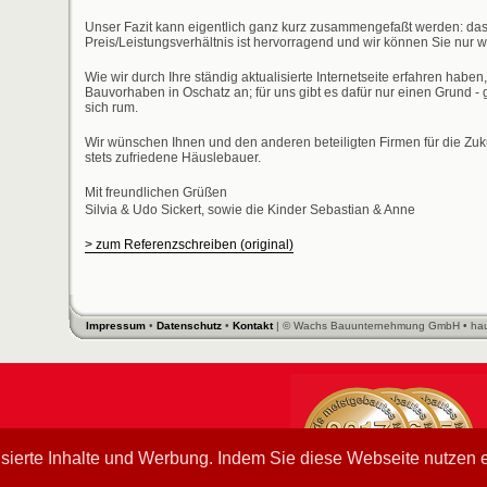
Unser Fazit kann eigentlich ganz kurz zusammengefaßt werden: da
Preis/Leistungsverhältnis ist hervorragend und wir können Sie nur 
Wie wir durch Ihre ständig aktualisierte Internetseite erfahren haben
Bauvorhaben in Oschatz an; für uns gibt es dafür nur einen Grund - g
sich rum.
Wir wünschen Ihnen und den anderen beteiligten Firmen für die Zuk
stets zufriedene Häuslebauer.
Mit freundlichen Grüßen
Silvia & Udo Sickert, sowie die Kinder Sebastian & Anne
> zum Referenzschreiben (original)
Impressum
•
Datenschutz
•
Kontakt
| © Wachs Bauunternehmung GmbH • hau
ierte Inhalte und Werbung. Indem Sie diese Webseite nutzen er